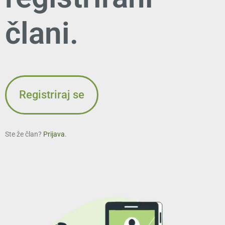
člani.
Registriraj se
Ste že član?
Prijava
.