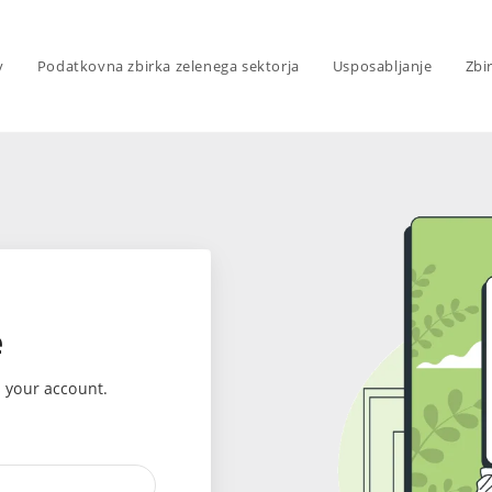
v
Podatkovna zbirka zelenega sektorja
Usposabljanje
Zbi
e
s your account.