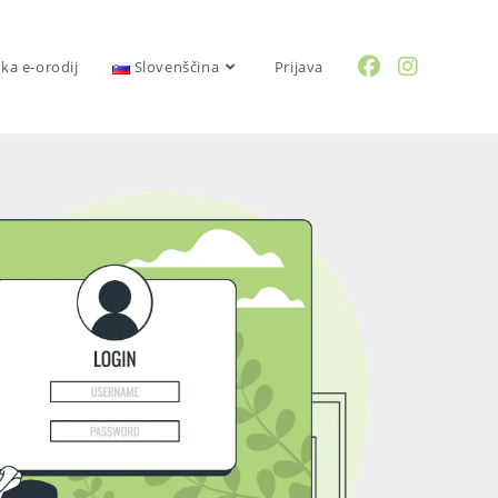
rka e-orodij
Slovenščina
Prijava