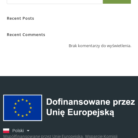
Recent Posts
Recent Comments
Brak komentarzy do wyświetlenia.
English
Ελληνικά
Deutsch
Slovenščina
Polski
Malti
Współfinansowane przez Unię Europejską. Wsparcie Komisji